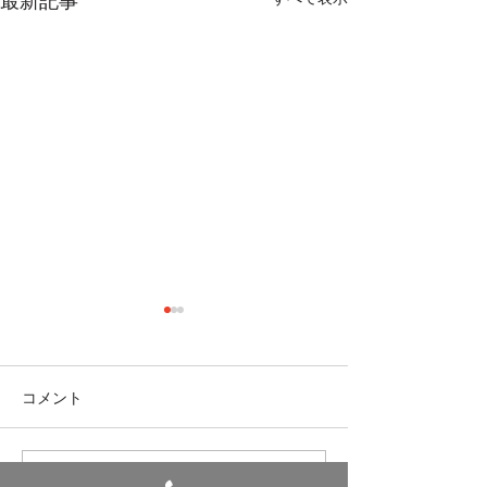
最新記事
七夕
コメント
避難訓練
コメントを追加…