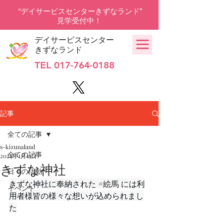
“デイサービスセンターきずなランド”
見学受付中！
デイサービスセンター
きずなランド
TEL
017-764-0188
記事
全ての記事
s-kizunaland
全ての記事
2024年1月13日
きずな神社
日々の活動
きずな神社に奉納された 
#絵馬
 には利
イベント
用者様皆の様々な想いが込められまし
た