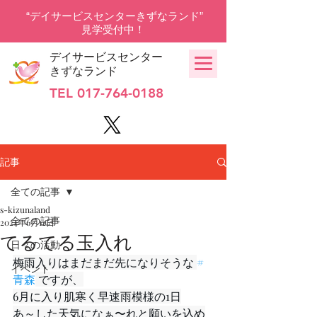
“デイサービスセンターきずなランド”
見学受付中！
デイサービスセンター
きずなランド
TEL
017-764-0188
記事
全ての記事
s-kizunaland
全ての記事
2024年6月12日
てるてる玉入れ
日々の活動
梅雨入りはまだまだ先になりそうな 
#
イベント
青森
 ですが、
6月に入り肌寒く早速雨模様の1日
あ～した天気になぁ〜れと願いを込め