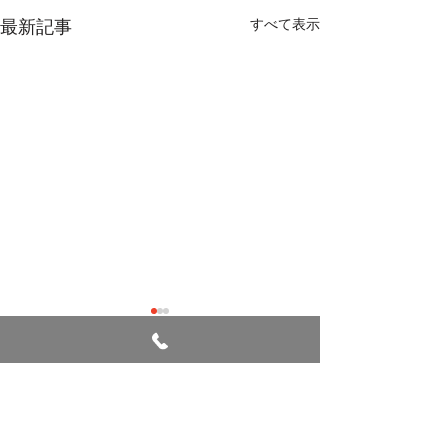
最新記事
すべて表示
七夕
コメント
避難訓練