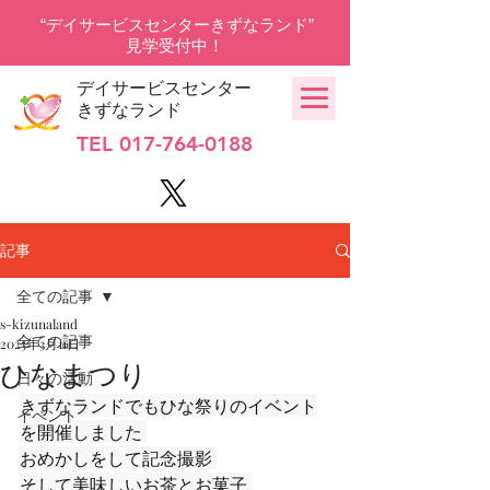
“デイサービスセンターきずなランド”
見学受付中！
デイサービスセンター
きずなランド
TEL
017-764-0188
記事
全ての記事
s-kizunaland
全ての記事
2025年3月11日
ひなまつり
日々の活動
きずなランドでもひな祭りのイベント
イベント
を開催しました 
おめかしをして記念撮影 
そして美味しいお茶とお菓子 