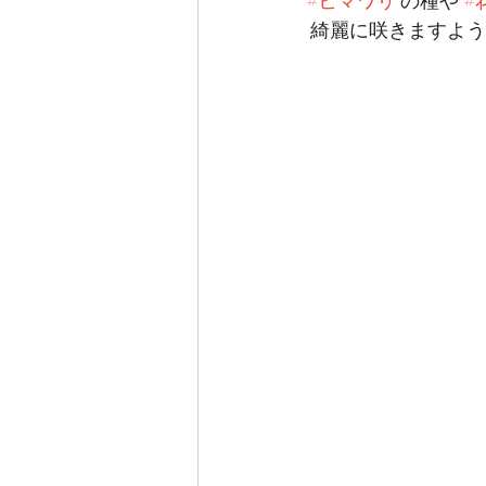
#ヒマワリ
 の種や 
#
 綺麗に咲きますよ