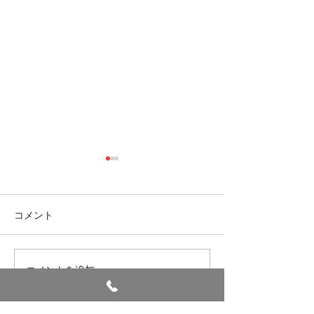
七夕
コメント
避難訓練
コメントを追加…