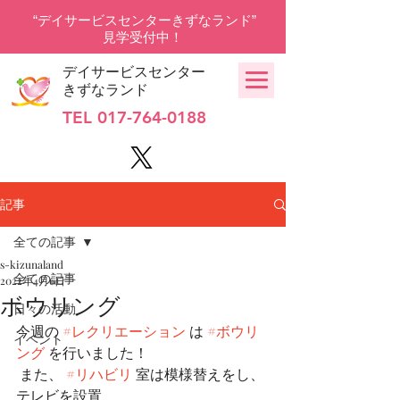
“デイサービスセンターきずなランド”
見学受付中！
デイサービスセンター
きずなランド
TEL
017-764-0188
記事
全ての記事
s-kizunaland
全ての記事
2022年4月6日
ボウリング
日々の活動
今週の 
#レクリエーション
 は 
#ボウリ
イベント
ング
 を行いました！
 また、 
#リハビリ
 室は模様替えをし、
テレビを設置