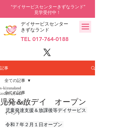
“デイサービスセンターきずなランド”
見学受付中！
デイサービスセンター
きずなランド
TEL
017-764-0188
記事
全ての記事
s-kizunaland
全ての記事
2025年3月12日
児発＆放デイ オープン
日々の活動
児童発達支援＆放課後等デイサービス 
イベント
令和７年２月１日オープン 