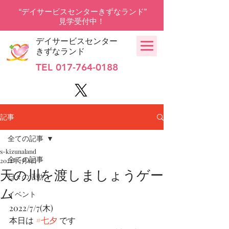
“デイサービスセンターきずなランド”
見学受付中！
デイサービスセンター
きずなランド
TEL
017-764-0188
記事
全ての記事
s-kizunaland
全ての記事
2022年7月8日
天の川を渡しましょうゲー
日々の活動
ム
イベント
2022/7/7(木)  
本日は 
#七夕
 です