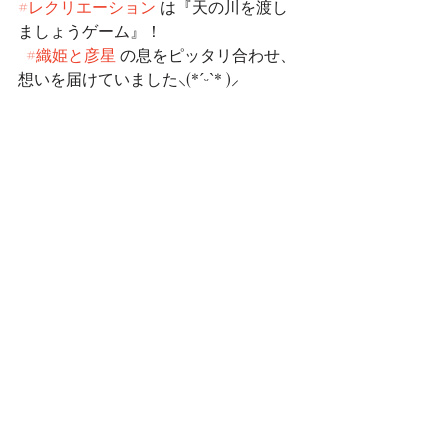
#レクリエーション
 は『天の川を渡し
ましょうゲーム』！
#織姫と彦星
 の息をピッタリ合わせ、
想いを届けていました⸜(*ˊᵕˋ* )⸝