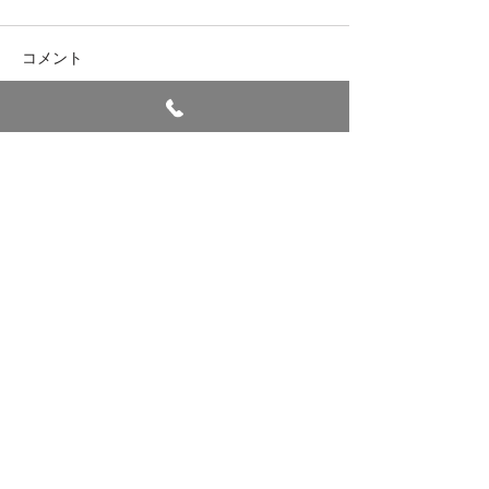
七夕
コメント
避難訓練
コメントを追加…
＜ご相談・お問い合わせは＞
TEL
017-764-0188
（月曜日～土曜日／8:30～17:30）
TEL
017-764-0188