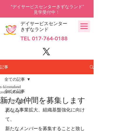
“デイサービスセンターきずなランド”
見学受付中！
デイサービスセンター
きずなランド
TEL
017-764-0188
記事
全ての記事
s-kizunaland
全ての記事
2022年5月26日
新たな仲間を募集します
日々の活動
更なる事業拡大、組織基盤強化に向け
イベント
て、
新たなメンバーを募集することと致し