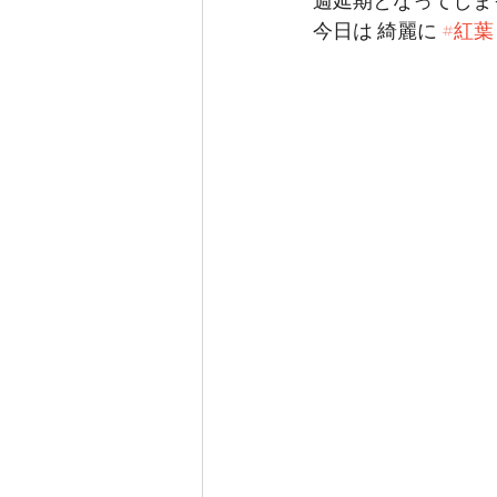
週延期となってしま
今日は 綺麗に 
#紅葉