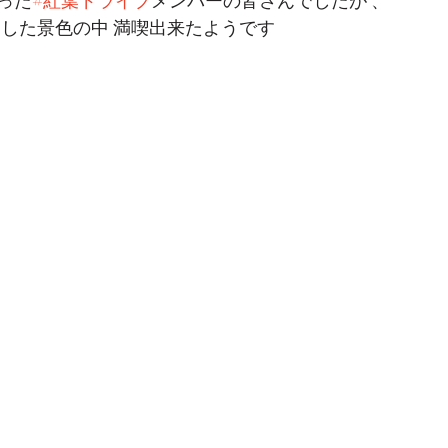
った
#紅葉ドライブ
メンバーの皆さんでしたが 、
 した景色の中 満喫出来たようです