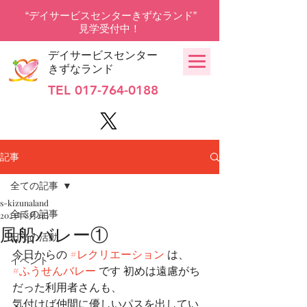
“デイサービスセンターきずなランド”
見学受付中！
デイサービスセンター
きずなランド
TEL
017-764-0188
記事
全ての記事
s-kizunaland
全ての記事
2023年8月2日
風船バレー①
日々の活動
今日からの 
#レクリエーション
 は、
イベント
#ふうせんバレー
 です 初めは遠慮がち
だった利用者さんも、
気付けば仲間に優しいパスを出してい