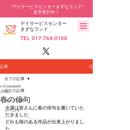
“デイサービスセンターきずなランド”
見学受付中！
デイサービスセンター
きずなランド
TEL
017-764-0188
記事
全ての記事
s-kizunaland
全ての記事
3月9日
春の俳句
日々の活動
今週は皆さんに春の俳句を書いていた
イベント
だきました 
どれも味のある作品が出来上がりまし
た