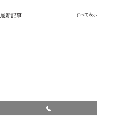
最新記事
すべて表示
七夕
コメント
避難訓練