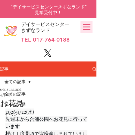
“デイサービスセンターきずなランド”
見学受付中！
デイサービスセンター
きずなランド
TEL
017-764-0188
記事
全ての記事
s-kizunaland
全ての記事
4月26日
お花見
日々の活動
2026/4/22(水)
イベント
先週末から合浦公園へお花見に行って
います
桜は丁度見頃で皆様楽しまれていまし