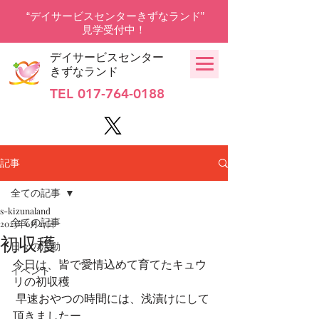
“デイサービスセンターきずなランド”
見学受付中！
デイサービスセンター
きずなランド
TEL
017-764-0188
記事
全ての記事
s-kizunaland
全ての記事
2023年6月27日
初収穫
日々の活動
今日は、皆で愛情込めて育てたキュウ
イベント
リの初収穫
 早速おやつの時間には、浅漬けにして
頂きましたー