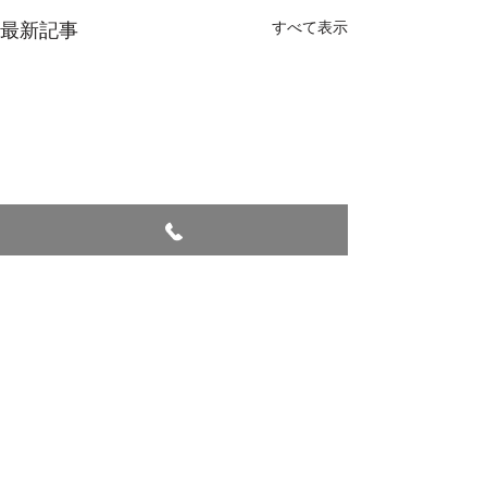
最新記事
すべて表示
七夕
コメント
避難訓練