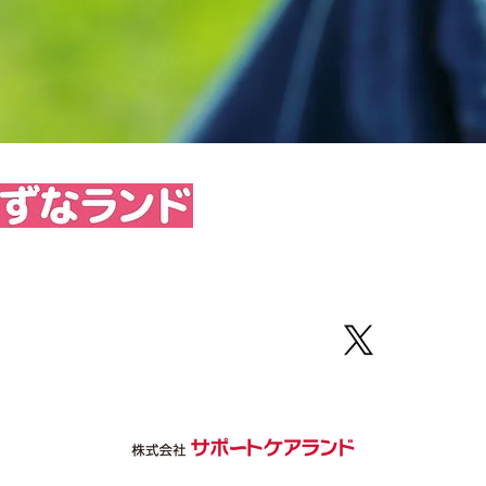
764-0188
FAX 017-764-0189
野字若宮57
提供時間 9:30～16:30）
業日／日曜日、お盆、年末年始