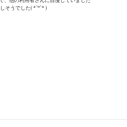
で、他の利用者さんに自慢していました
うでした( *´꒳`* )