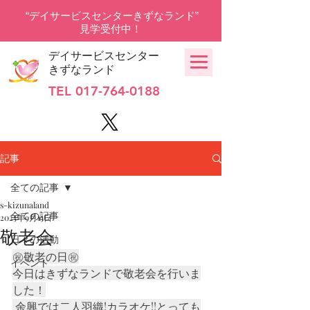
“デイサービスセンターきずなランド”
見学受付中！
デイサービスセンター
きずなランド
TEL
017-764-0188
記事
全ての記事
s-kizunaland
全ての記事
2025年9月15日
敬老会
日々の活動
㊗️敬老の日㊗️
イベント
今日はきずなランドで敬老会を行いま
した！
 余興では二人羽織!カラオケ!!とっても