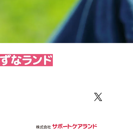
764-0188
FAX 017-764-0189
野字若宮57
提供時間 9:30～16:30）
業日／日曜日、お盆、年末年始