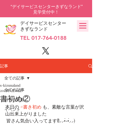
“デイサービスセンターきずなランド”
見学受付中！
デイサービスセンター
きずなランド
TEL
017-764-0188
記事
全ての記事
s-kizunaland
全ての記事
2023年1月10日
書初め②
日々の活動
本日の 
#書き初め
 も、素敵な言葉が沢
イベント
山出来上がりました
 皆さん気合い入ってますჱ̒⸝⸝•̀֊•́⸝⸝) 