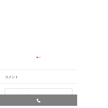
七夕
コメント
避難訓練
コメントを追加…