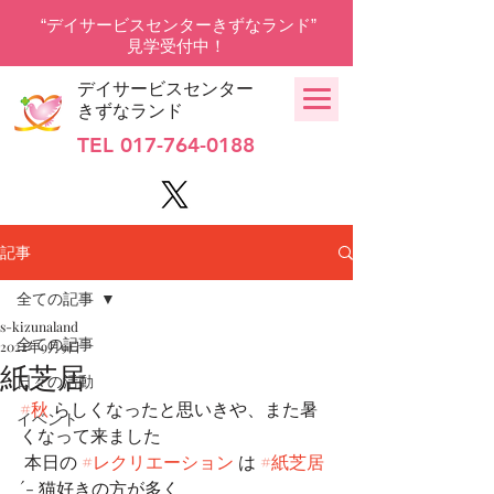
“デイサービスセンターきずなランド”
見学受付中！
デイサービスセンター
きずなランド
TEL
017-764-0188
記事
全ての記事
s-kizunaland
全ての記事
2022年9月9日
紙芝居
日々の活動
#秋
 らしくなったと思いきや、また暑
イベント
くなって来ました
 本日の 
#レクリエーション
 は 
#紙芝居
´- 猫好きの方が多く