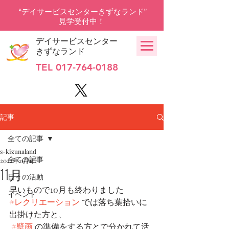
“デイサービスセンターきずなランド”
見学受付中！
デイサービスセンター
きずなランド
TEL
017-764-0188
記事
全ての記事
s-kizunaland
全ての記事
2022年11月1日
11月
日々の活動
早いもので10月も終わりました
イベント
#レクリエーション
 では落ち葉拾いに
出掛けた方と、
#壁画
 の準備をする方とで分かれて活