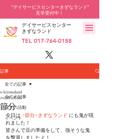
“デイサービスセンターきずなランド”
見学受付中！
デイサービスセンター
きずなランド
TEL
017-764-0188
記事
全ての記事
s-kizunaland
全ての記事
2023年2月3日
節分
日々の活動
今日は 
#節分
#きずなランド
 にも鬼が現
イベント
れました！ 
皆さんで豆の準備をして、強そうな鬼
を撃退しましたよ！