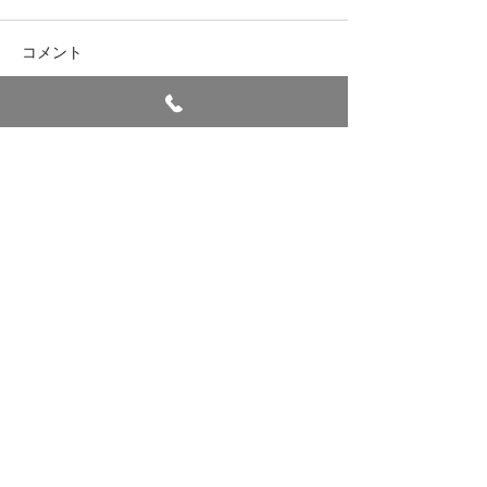
七夕
コメント
避難訓練
コメントを追加…
＜ご相談・お問い合わせは＞
TEL
017-764-0188
（月曜日～土曜日／8:30～17:30）
TEL
017-764-0188