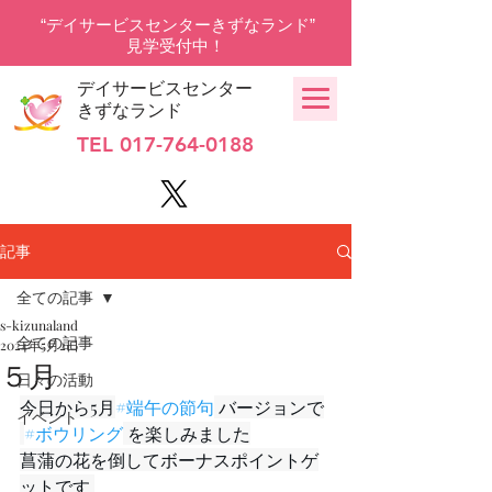
“デイサービスセンターきずなランド”
見学受付中！
デイサービスセンター
きずなランド
TEL
017-764-0188
記事
全ての記事
s-kizunaland
全ての記事
2024年5月2日
５月
日々の活動
今日から5月
#端午の節句
 バージョンで
イベント
#ボウリング
 を楽しみました
菖蒲の花を倒してボーナスポイントゲ
ットです 