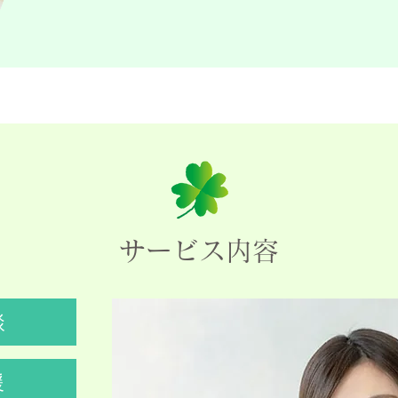
サービス内容
談
援