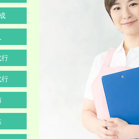
成
入
代行
代行
与
供