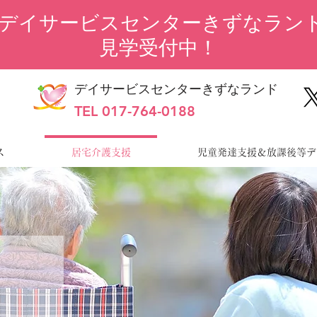
“デイサービスセンターきずなランド
見学受付中！
デイサービスセンターきずなランド
TEL 017-764-0188
ス
居宅介護支援
児童発達支援＆放課後等デ