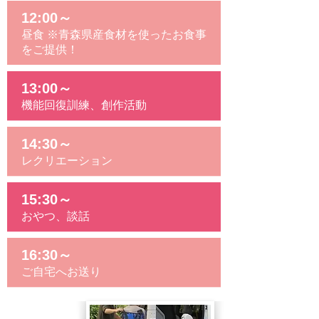
12:00～
昼食 ※青森県産食材を使ったお食事
をご提供！
13:00～
機能回復訓練、創作活動
14:30～
レクリエーション
15:30～
おやつ、談話
16:30～
ご自宅へお送り