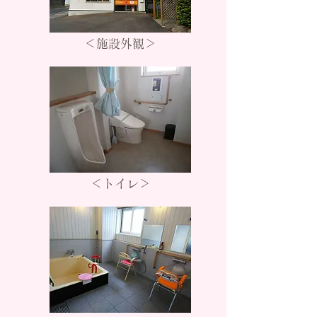
＜施設外観＞
＜トイレ＞